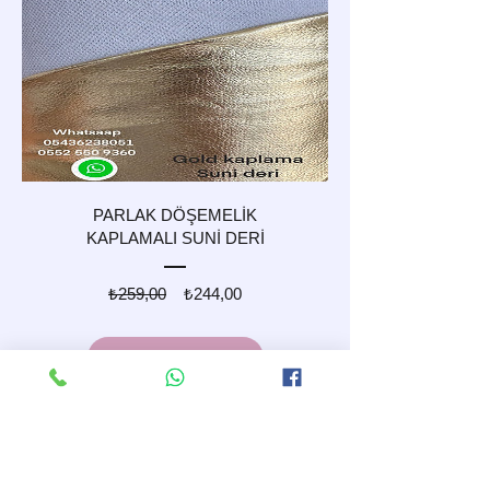
PARLAK DÖŞEMELİK
KAPLAMALI SUNİ DERİ
Normal
İndirimli
₺259,00
₺244,00
Fiyat
Fiyat
Sepete Ekle
Piyasanın yarısı