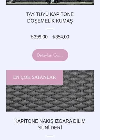
TAY TÜYÜ KAPİTONE
DÖŞEMELİK KUMAŞ
Normal
İndirimli
₺399,00
₺354,00
Fiyat
Fiyat
Detayları Göster
EN ÇOK SATANLAR
KAPİTONE NAKIŞ IZGARA DİLİM
SUNİ DERİ