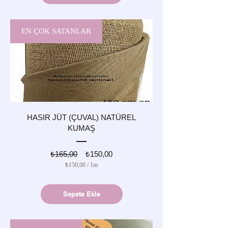
EN ÇOK SATANLAR
HASIR JÜT (ÇUVAL) NATÜREL
KUMAŞ
Normal
İndirimli
₺165,00
₺150,00
Fiyat
Fiyat
₺150,00
/
1m
1
Metre
başına
Sepete Ekle
₺150,00