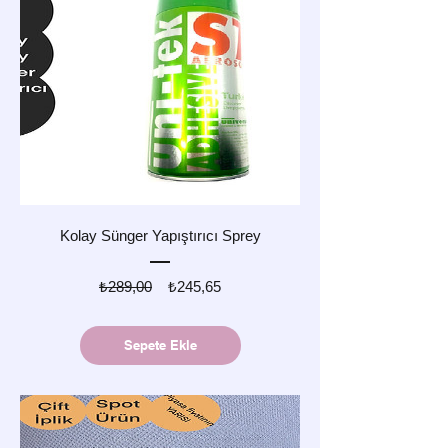
Kolay Sünger Yapıştırıcı Sprey
Normal
İndirimli
₺289,00
₺245,65
Fiyat
Fiyat
Sepete Ekle