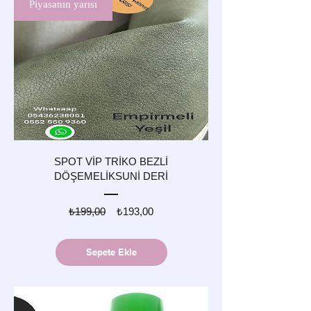
Piyasanın yarısı
SPOT VİP TRİKO BEZLİ
DÖŞEMELİKSUNİ DERİ
Normal
İndirimli
₺199,00
₺193,00
Fiyat
Fiyat
Sepete Ekle